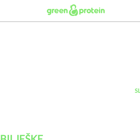
S
BILJEŠKE