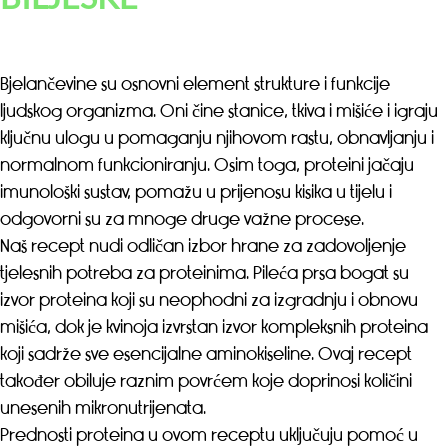
Bjelančevine su osnovni element strukture i funkcije
ljudskog organizma. Oni čine stanice, tkiva i mišiće i igraju
ključnu ulogu u pomaganju njihovom rastu, obnavljanju i
normalnom funkcioniranju. Osim toga, proteini jačaju
imunološki sustav, pomažu u prijenosu kisika u tijelu i
odgovorni su za mnoge druge važne procese.
Naš recept nudi odličan izbor hrane za zadovoljenje
tjelesnih potreba za proteinima. Pileća prsa bogat su
izvor proteina koji su neophodni za izgradnju i obnovu
mišića, dok je kvinoja izvrstan izvor kompleksnih proteina
koji sadrže sve esencijalne aminokiseline. Ovaj recept
također obiluje raznim povrćem koje doprinosi količini
unesenih mikronutrijenata.
Prednosti proteina u ovom receptu uključuju pomoć u