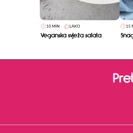
10 MIN
LAKO
15 
Veganska svježa salata
Snag
Pre