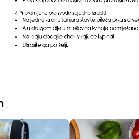
Pred kraj dodajte maslac i dobro protresite tavu
4. Pripremljene proizvode zajedno izraditi
Na jednu stranu tanjura stavite pileća prsa s c
A u drugom dijelu mješavina kvinoje pomiješana
Na kraju dodajte cherry rajčice i špinat.
Ukrasite ga po želji.
n