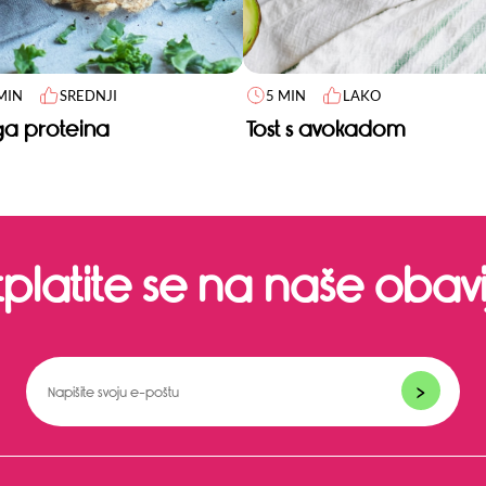
MIN
SREDNJI
5 MIN
LAKO
a proteina
Tost s avokadom
tplatite se na naše obavij
>