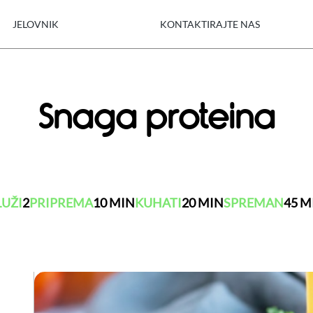
JELOVNIK
KONTAKTIRAJTE NAS
Snaga proteina
LUŽI
2
PRIPREMA
10 MIN
KUHATI
20 MIN
SPREMAN
45 M