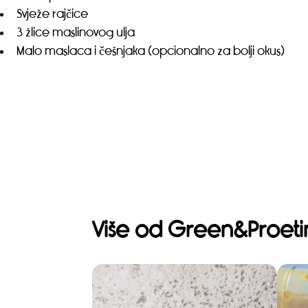
Svježe rajčice
3 žlice maslinovog ulja
Malo maslaca i češnjaka (opcionalno za bolji okus)
Više od Green&Proeti