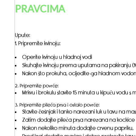
PRAVCIMA
Upute:
1. Pripremite kvinoju:
Operite kvinoju u hladnoj vodi
Skuhajte kvinoju prema uputama na pakiranju (1
Nakon što prokuha, ocijedite ga hladnom vodom i
2. Pripremite povrće:
Mrkvu i brokulu stavite 15 minuta u kipuću vodu s m
3. Pripremite pileća prsa i ostalo povrće:
Stavite češnjak i tanko narezani luk u tavu na mas
Zatim dodajte pileća prsa narezana na kockice s
Nakon nekoliko minuta dodajte crvenu papriku,