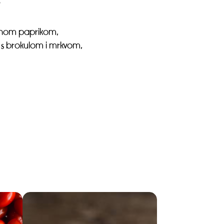
.
rvenom paprikom,
 s brokulom i mrkvom,