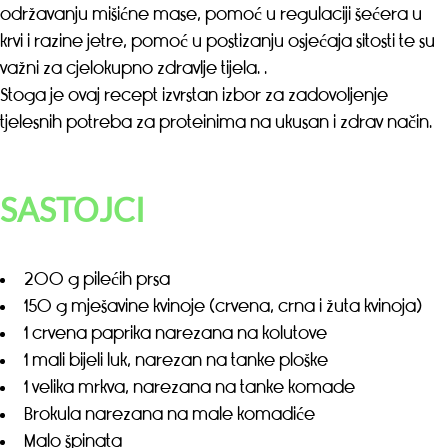
održavanju mišićne mase, pomoć u regulaciji šećera u
krvi i razine jetre, pomoć u postizanju osjećaja sitosti te su
važni za cjelokupno zdravlje tijela. .
Stoga je ovaj recept izvrstan izbor za zadovoljenje
tjelesnih potreba za proteinima na ukusan i zdrav način.
SASTOJCI
200 g pilećih prsa
150 g mješavine kvinoje (crvena, crna i žuta kvinoja)
1 crvena paprika narezana na kolutove
1 mali bijeli luk, narezan na tanke ploške
1 velika mrkva, narezana na tanke komade
Brokula narezana na male komadiće
Malo špinata